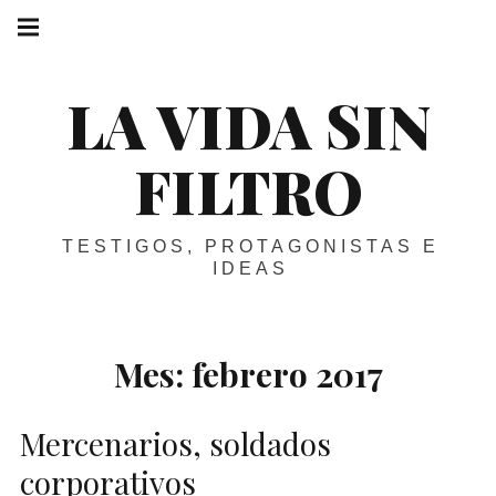
Skip
Main
navigation
to
Menu
content
LA VIDA SIN
FILTRO
TESTIGOS, PROTAGONISTAS E
IDEAS
Mes:
febrero 2017
Mercenarios, soldados
corporativos