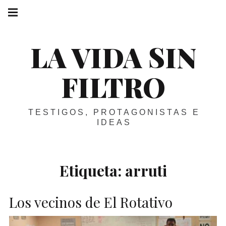
Skip
Main
navigation
to
Menu
content
LA VIDA SIN
FILTRO
TESTIGOS, PROTAGONISTAS E
IDEAS
Etiqueta:
arruti
Los vecinos de El Rotativo