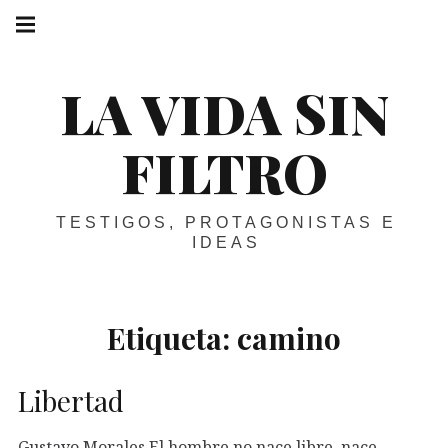
Skip
Main
navigation
to
Menu
content
LA VIDA SIN
FILTRO
TESTIGOS, PROTAGONISTAS E
IDEAS
Etiqueta:
camino
Libertad
Gustavo Morales El hombre no nace libre, nace