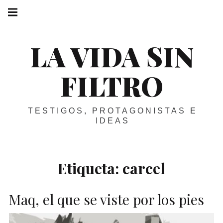
Skip
Main
navigation
to
Menu
content
LA VIDA SIN
FILTRO
TESTIGOS, PROTAGONISTAS E
IDEAS
Etiqueta:
carcel
Maq, el que se viste por los pies