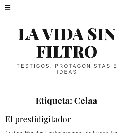
Skip
Main
navigation
to
Menu
content
LA VIDA SIN
FILTRO
TESTIGOS, PROTAGONISTAS E
IDEAS
Etiqueta:
Celaa
El prestidigitador
Gustavo Morales Las declaraciones de la ministra