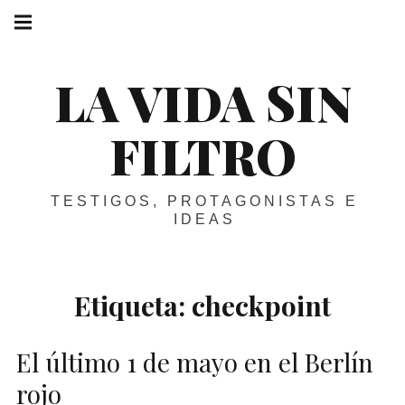
Skip
Main
navigation
to
Menu
content
LA VIDA SIN
FILTRO
TESTIGOS, PROTAGONISTAS E
IDEAS
Etiqueta:
checkpoint
El último 1 de mayo en el Berlín
rojo