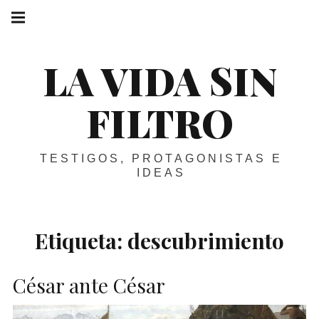
Skip
Main
navigation
to
Menu
content
LA VIDA SIN
FILTRO
TESTIGOS, PROTAGONISTAS E
IDEAS
Etiqueta:
descubrimiento
César ante César