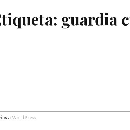
tiqueta:
guardia c
L
ricio
Un picoleto
12 noviembre, 2022
Lite
cias a
WordPress