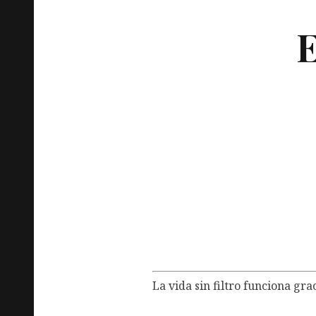
E
El coronel Pat
27 noviembre, 2022
Literatura
La vida sin filtro funciona gra