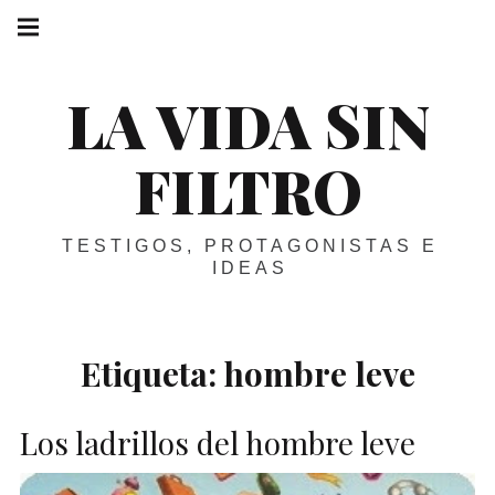
Skip
Main
navigation
to
Menu
content
LA VIDA SIN
FILTRO
TESTIGOS, PROTAGONISTAS E
IDEAS
Etiqueta:
hombre leve
Los ladrillos del hombre leve