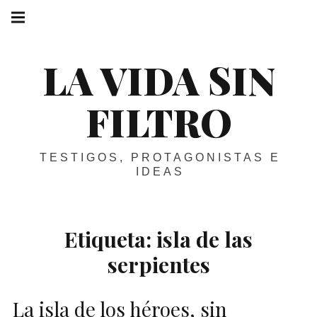
Skip
Main
navigation
to
Menu
content
LA VIDA SIN
FILTRO
TESTIGOS, PROTAGONISTAS E
IDEAS
Etiqueta:
isla de las
serpientes
La isla de los héroes, sin