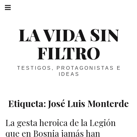
Skip
Main
navigation
to
Menu
content
LA VIDA SIN
FILTRO
TESTIGOS, PROTAGONISTAS E
IDEAS
Etiqueta:
José Luis Monterde
La gesta heroica de la Legión
que en Bosnia jamás han