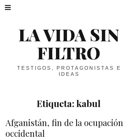
Skip
Main
navigation
to
Menu
content
LA VIDA SIN
FILTRO
TESTIGOS, PROTAGONISTAS E
IDEAS
Etiqueta:
kabul
Afganistán, fin de la ocupación
occidental