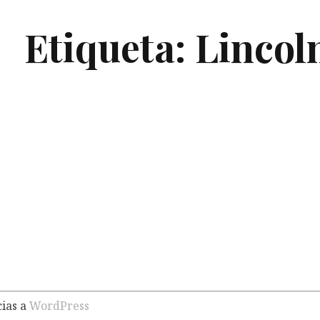
Etiqueta:
Lincol
ación de la
cias a
WordPress