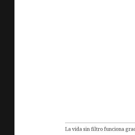
La desamortiz
democracia
30 septiembre, 2019
Política
La vida sin filtro funciona gra