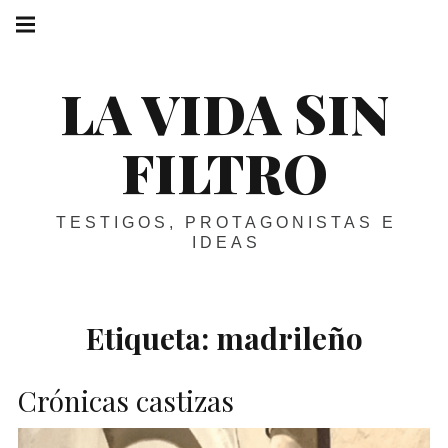
Skip
Main
navigation
to
Menu
content
LA VIDA SIN
FILTRO
TESTIGOS, PROTAGONISTAS E
IDEAS
Etiqueta:
madrileño
Crónicas castizas