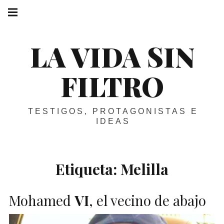
Skip
Main
navigation
to
Menu
content
LA VIDA SIN
FILTRO
TESTIGOS, PROTAGONISTAS E
IDEAS
Etiqueta:
Melilla
Mohamed
VI
, el vecino de abajo