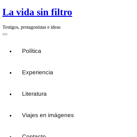
Skip
La vida sin filtro
to
content
Testigos, protagonistas e ideas
Main
Menu
navigation
Política
Experiencia
Literatura
Viajes en imágenes
Contacto