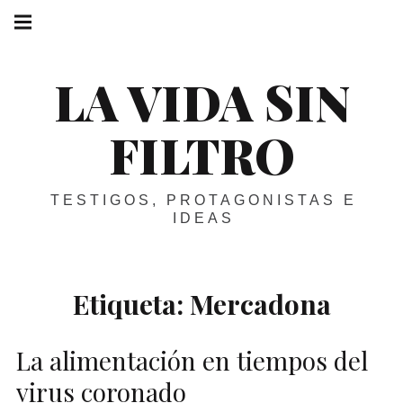
Skip
Main
navigation
to
Menu
content
LA VIDA SIN
FILTRO
TESTIGOS, PROTAGONISTAS E
IDEAS
Etiqueta:
Mercadona
La alimentación en tiempos del
virus coronado