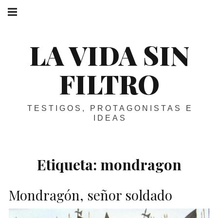
Skip
Main
navigation
to
Menu
content
LA VIDA SIN
FILTRO
TESTIGOS, PROTAGONISTAS E
IDEAS
Etiqueta:
mondragon
Mondragón, señor soldado