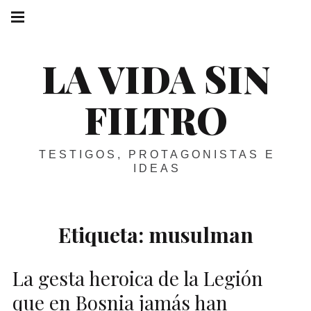
Skip
Main
navigation
to
Menu
content
LA VIDA SIN
FILTRO
TESTIGOS, PROTAGONISTAS E
IDEAS
Etiqueta:
musulman
La gesta heroica de la Legión
que en Bosnia jamás han