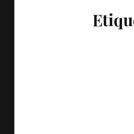
Etiqu
Rotha Lintorn
primera europ
un partido pol
Read
16 julio, 2022
Política