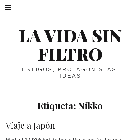
Skip
Main
navigation
to
Menu
content
LA VIDA SIN
FILTRO
TESTIGOS, PROTAGONISTAS E
IDEAS
Etiqueta:
Nikko
Viaje a Japón
Madrid 120806 Salida hacia París con Air France,