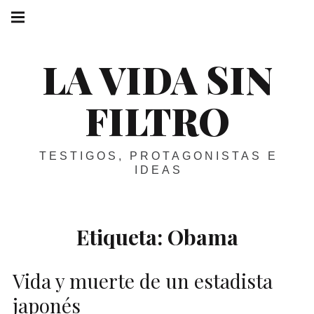
Skip
Main
navigation
to
Menu
content
LA VIDA SIN
FILTRO
TESTIGOS, PROTAGONISTAS E
IDEAS
Etiqueta:
Obama
Vida y muerte de un estadista
japonés