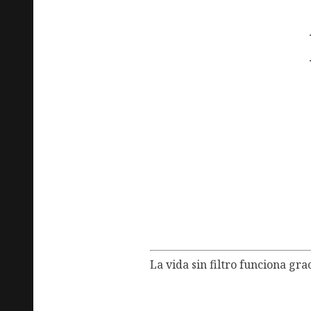
Irán, ¿dónde 
Read
11 febrero, 2021
Política
La vida sin filtro funciona gra