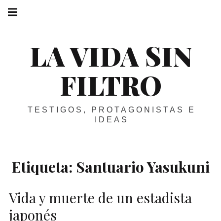
Skip
Main
navigation
to
Menu
content
LA VIDA SIN
FILTRO
TESTIGOS, PROTAGONISTAS E
IDEAS
Etiqueta:
Santuario Yasukuni
Vida y muerte de un estadista
japonés