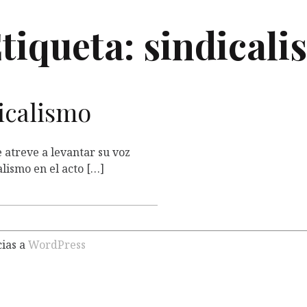
tiqueta:
sindicali
dicalismo
 atreve a levantar su voz
alismo en el acto […]
cias a
WordPress