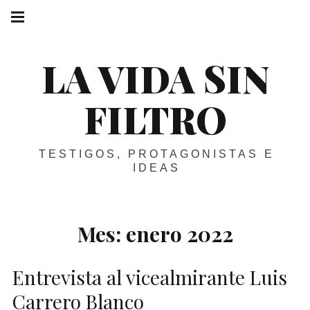
Skip
Main
navigation
to
Menu
content
LA VIDA SIN
FILTRO
TESTIGOS, PROTAGONISTAS E
IDEAS
Mes:
enero 2022
Entrevista al vicealmirante Luis
Carrero Blanco