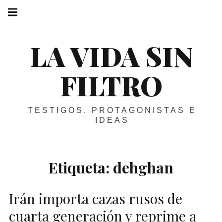
Skip
Main
navigation
to
Menu
content
LA VIDA SIN
FILTRO
TESTIGOS, PROTAGONISTAS E
IDEAS
Etiqueta:
dehghan
Irán importa cazas rusos de
cuarta generación y reprime a