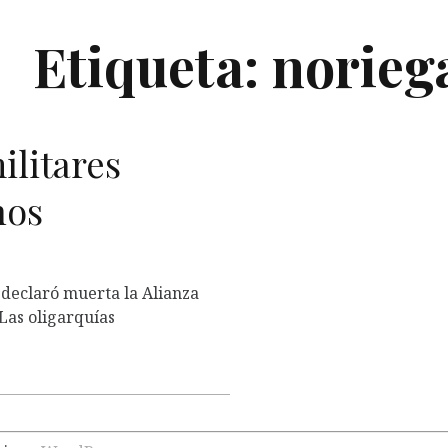
Etiqueta:
norieg
L
ilitares
nos
declaró muerta la Alianza
Las oligarquías