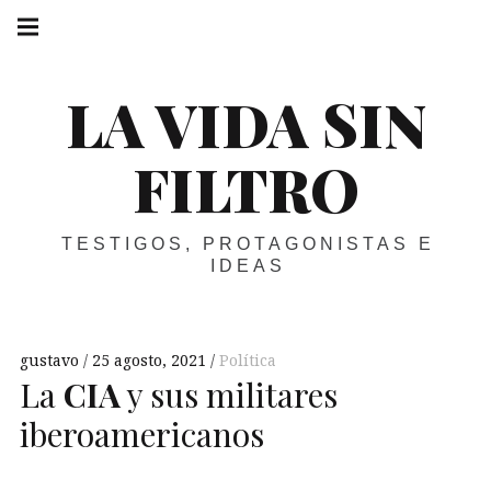
Skip
Main
navigation
to
Menu
content
LA VIDA SIN
FILTRO
TESTIGOS, PROTAGONISTAS E
IDEAS
gustavo
25 agosto, 2021
Política
La
CIA
y sus militares
iberoamericanos