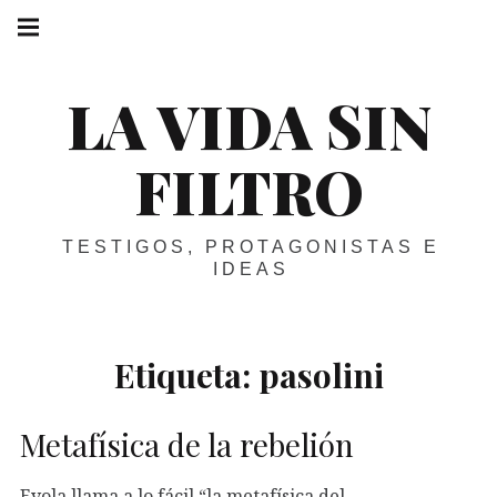
Skip
Main
navigation
to
Menu
content
LA VIDA SIN
FILTRO
TESTIGOS, PROTAGONISTAS E
IDEAS
Etiqueta:
pasolini
Metafísica de la rebelión
Evola llama a lo fácil “la metafísica del