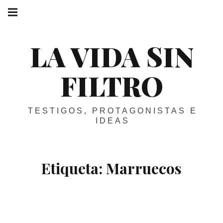
Skip
Main
navigation
to
Menu
content
LA VIDA SIN
FILTRO
TESTIGOS, PROTAGONISTAS E
IDEAS
L
L
Etiqueta:
Marruecos
A vueltas con el 11-M
Read More