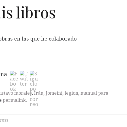
s libros
obras en las que he colaborado
ina
ustavo morales
,
Irán
,
Jomeini
,
legion
,
manual para
he
permalink
.
ress