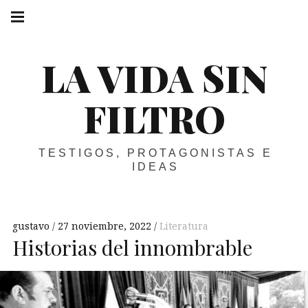
Skip
Main
navigation
to
Menu
content
LA VIDA SIN
FILTRO
TESTIGOS, PROTAGONISTAS E
IDEAS
gustavo
27 noviembre, 2022
Literatura
Historias del innombrable