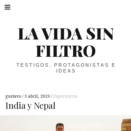
Skip
Main
navigation
to
Menu
content
LA VIDA SIN
FILTRO
TESTIGOS, PROTAGONISTAS E
IDEAS
gustavo
3 abril, 2019
Experiencia
India y Nepal