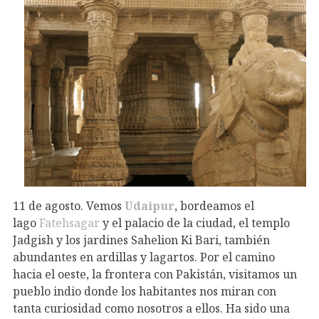
11 de agosto. Vemos
Udaipur
, bordeamos el
lago
Fatehsagar
y el palacio de la ciudad, el templo
Jadgish y los jardines Sahelion Ki Bari, también
abundantes en ardillas y lagartos. Por el camino
hacia el oeste, la frontera con Pakistán, visitamos un
pueblo indio donde los habitantes nos miran con
tanta curiosidad como nosotros a ellos. Ha sido una