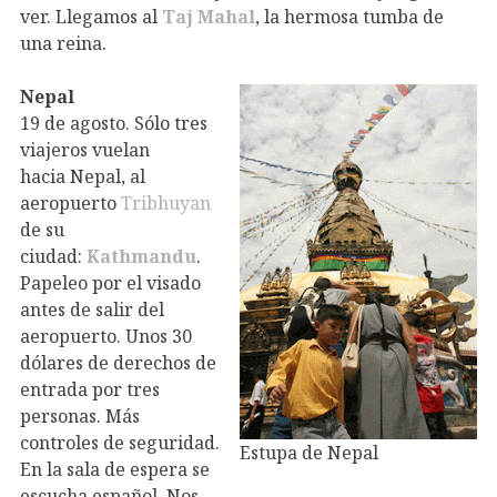
ver. Llegamos al
Taj Mahal
, la hermosa tumba de
una reina.
Nepal
19 de agosto. Sólo tres
viajeros vuelan
hacia Nepal, al
aeropuerto
Tribhuyan
de su
ciudad:
Kathmandu
.
Papeleo por el visado
antes de salir del
aeropuerto. Unos 30
dólares de derechos de
entrada por tres
personas. Más
controles de seguridad.
Estupa de Nepal
En la sala de espera se
escucha español. Nos