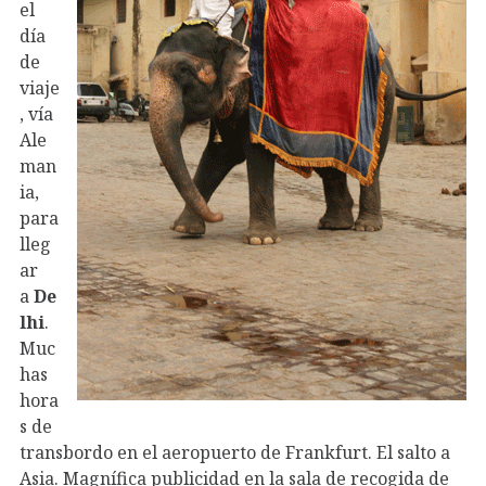
el
día
de
viaje
, vía
Ale
man
ia,
para
lleg
ar
a
De
lhi
.
Muc
has
hora
s de
transbordo en el aeropuerto de Frankfurt. El salto a
Asia. Magnífica publicidad en la sala de recogida de