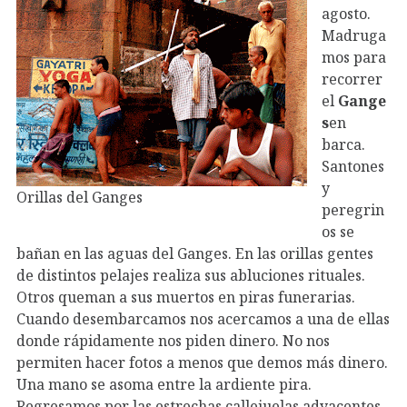
agosto.
Madruga
mos para
recorrer
el
Gange
s
en
barca.
Santones
y
Orillas del Ganges
peregrin
os se
bañan en las aguas del Ganges. En las orillas gentes
de distintos pelajes realiza sus abluciones rituales.
Otros queman a sus muertos en piras funerarias.
Cuando desembarcamos nos acercamos a una de ellas
donde rápidamente nos piden dinero. No nos
permiten hacer fotos a menos que demos más dinero.
Una mano se asoma entre la ardiente pira.
Regresamos por las estrechas callejuelas adyacentes