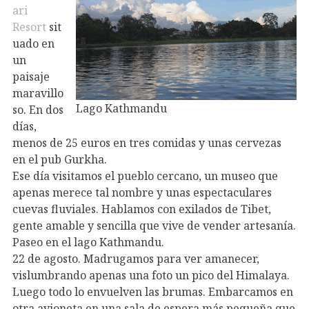
ari
Resort
sit
uado en
un
paisaje
maravillo
Lago Kathmandu
so. En dos
días,
menos de 25 euros en tres comidas y unas cervezas
en el pub Gurkha.
Ese día visitamos el pueblo cercano, un museo que
apenas merece tal nombre y unas espectaculares
cuevas fluviales. Hablamos con exilados de Tibet,
gente amable y sencilla que vive de vender artesanía.
Paseo en el lago Kathmandu.
22 de agosto. Madrugamos para ver amanecer,
vislumbrando apenas una foto un pico del Himalaya.
Luego todo lo envuelven las brumas. Embarcamos en
otra avioneta en una sala de espera más pequeña que