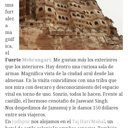
una
fort
alez
a
ma
gníf
ica,
el
Fuerte
Mehrangart
. Me gustan más los exteriores
que los interiores. Hay dentro una curiosa sala de
armas. Magnífica vista de la ciudad azul desde las
almenas. En la visita coincidimos con una tribu que
nos mira con descaro y desconocimiento del espacio
vital en torno de uno. Sonrío, todos lo hacen. Frente al
castillo, el hermoso cenotafio de Jaswant Singh.
Nos despedimos de Jamsmuj y le damos 150 dólares
entre seis viajeros.
En
Jodhpur
nos alojamos en el
Taj Hari Mahal
, un