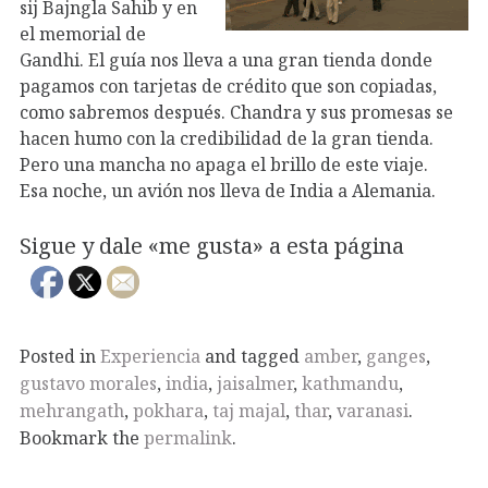
sij Bajngla Sahib y en
el memorial de
Gandhi. El guía nos lleva a una gran tienda donde
pagamos con tarjetas de crédito que son copiadas,
como sabremos después. Chandra y sus promesas se
hacen humo con la credibilidad de la gran tienda.
Pero una mancha no apaga el brillo de este viaje.
Esa noche, un avión nos lleva de India a Alemania.
Sigue y dale «me gusta» a esta página
Posted in
Experiencia
and tagged
amber
,
ganges
,
gustavo morales
,
india
,
jaisalmer
,
kathmandu
,
mehrangath
,
pokhara
,
taj majal
,
thar
,
varanasi
.
Bookmark the
permalink
.