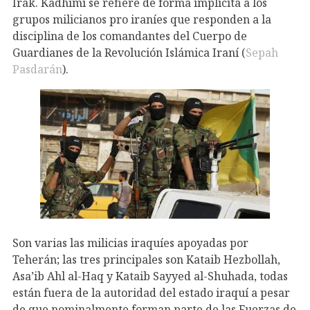
Irak. Kadhimi se refiere de forma implícita a los
grupos milicianos pro iraníes que responden a la
disciplina de los comandantes del Cuerpo de
Guardianes de la Revolución Islámica Iraní (
Sepah
Pasdarán
).
Son varias las milicias iraquíes apoyadas por
Teherán; las tres principales son Kataib Hezbollah,
Asa’ib Ahl al-Haq y Kataib Sayyed al-Shuhada, todas
están fuera de la autoridad del estado iraquí a pesar
de que nominalmente forman parte de las Fuerzas de