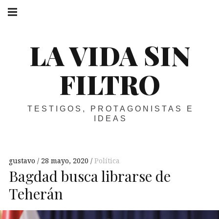
Skip
Main
navigation
to
Menu
content
LA VIDA SIN
FILTRO
TESTIGOS, PROTAGONISTAS E
IDEAS
gustavo
28 mayo, 2020
Política
Bagdad busca librarse de
Teherán